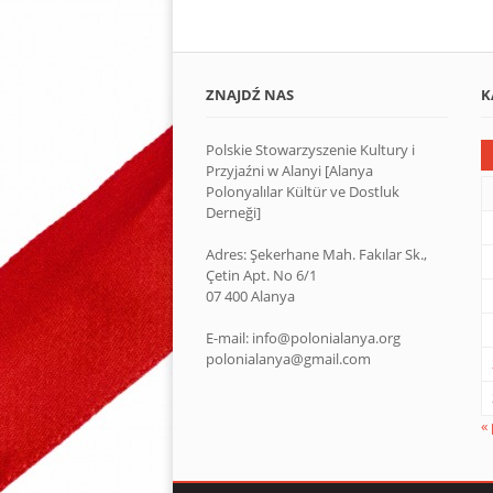
ZNAJDŹ NAS
K
Polskie Stowarzyszenie Kultury i
Przyjaźni w Alanyi [Alanya
Polonyalılar Kültür ve Dostluk
Derneği]
Adres: Şekerhane Mah. Fakılar Sk.,
Çetin Apt. No 6/1
07 400 Alanya
E-mail: info@polonialanya.org
polonialanya@gmail.com
«