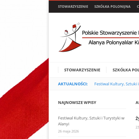
STOWARZYSZENIE
SZKÓŁKA POLONIJNA
C
STOWARZYSZENIE
SZKÓŁKA PO
AKTUALNOŚCI:
Festiwal Kultury, Sztuki 
NAJNOWSZE WPISY
A
Festiwal Kultury, Sztuki i Turystyki w
Ż
Alanyi
23
26 maja 2026