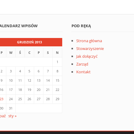
ALENDARZ WPISÓW
POD RĘKĄ
Strona główna
GRUDZIEŃ 2013
Stowarzyszenie
P
W
Ś
C
P
S
N
Jak dołączyć
1
Zarząd
2
3
4
5
6
7
8
Kontakt
9
10
11
12
13
14
15
16
17
18
19
20
21
22
23
24
25
26
27
28
29
30
31
 paź
sty »