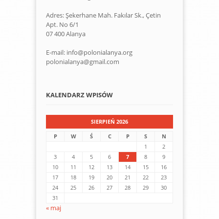
Adres: Şekerhane Mah. Fakılar Sk., Çetin
Apt. No 6/1
07 400 Alanya
E-mail: info@polonialanya.org
polonialanya@gmail.com
KALENDARZ WPISÓW
SIERPIEŃ 2026
P
W
Ś
C
P
S
N
1
2
3
4
5
6
7
8
9
10
11
12
13
14
15
16
17
18
19
20
21
22
23
24
25
26
27
28
29
30
31
« maj