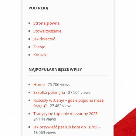
POD RĘKĄ
Strona główna
Stowarzyszenie
Jak dołączyć
Zarząd
Kontakt
NAJPOPULARNIEJSZE WPISY
Home
- 75 706 views
Szkółka polonijna
- 27 504 views
Kościoły w Alanyi – gdzie pójść na mszę
świętą?
- 27 482 views
Tradycyjne topienie marzanny 2025
-
24 144 views
Jak przywieźć psa lub kota do Turcji?
-
13 569 views