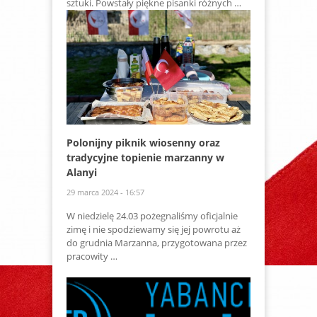
sztuki. Powstały piękne pisanki różnych …
Polonijny piknik wiosenny oraz
tradycyjne topienie marzanny w
Alanyi
29 marca 2024 - 16:57
W niedzielę 24.03 pożegnaliśmy oficjalnie
zimę i nie spodziewamy się jej powrotu aż
do grudnia Marzanna, przygotowana przez
pracowity …