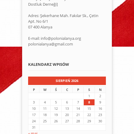
Dostluk Derneği]
Adres: Şekerhane Mah. Fakılar Sk., Çetin
Apt. No 6/1
07 400 Alanya
E-mail: info@polonialanya.org
polonialanya@gmail.com
KALENDARZ WPISÓW
SIERPIEŃ 2026
P
W
Ś
C
P
S
N
1
2
3
4
5
6
7
8
9
10
11
12
13
14
15
16
17
18
19
20
21
22
23
24
25
26
27
28
29
30
31
« maj