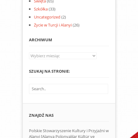
Święta
(65)
Szkółka
(33)
Uncategorized
(2)
Życie w Turcji i Alanyi
(26)
ARCHIWUM
Archiwum
SZUKAJ NA STRONIE:
ZNAJDŹ NAS
Polskie Stowarzyszenie Kultury i Przyjaźni w
Alanyi [Alanya Polonyalılar Kültür ve