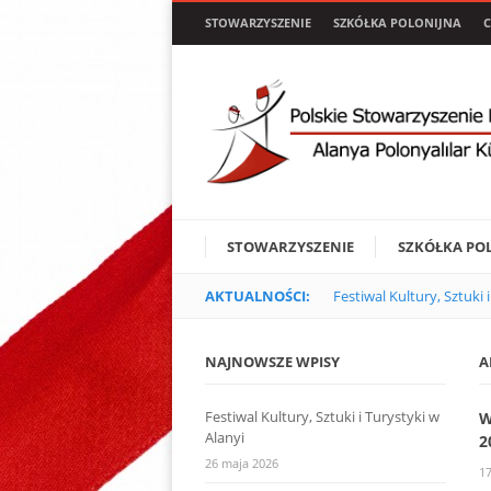
STOWARZYSZENIE
SZKÓŁKA POLONIJNA
C
STOWARZYSZENIE
SZKÓŁKA PO
AKTUALNOŚCI:
Festiwal Kultury, Sztuki 
NAJNOWSZE WPISY
A
Festiwal Kultury, Sztuki i Turystyki w
W
Alanyi
2
26 maja 2026
17