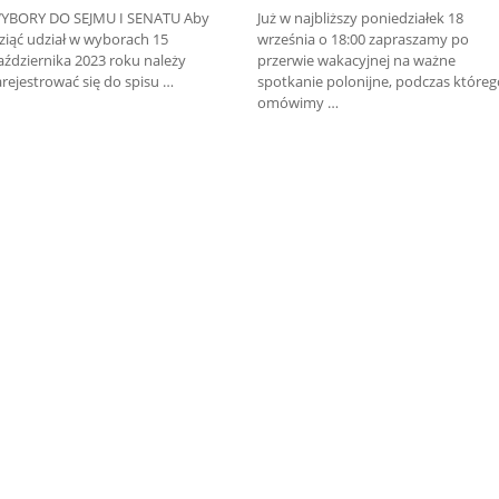
YBORY DO SEJMU I SENATU Aby
Już w najbliższy poniedziałek 18
ziąć udział w wyborach 15
września o 18:00 zapraszamy po
aździernika 2023 roku należy
przerwie wakacyjnej na ważne
arejestrować się do spisu …
spotkanie polonijne, podczas które
omówimy …