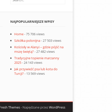
NAJPOPULARNIEJSZE WPISY
Home
- 75 706 views
Szkółka polonijna
- 27 503 views
Kościoły w Alanyi – gdzie pójść na
mszę świętą?
- 27 482 views
Tradycyjne topienie marzanny
2025
- 24 143 views
Jak przywieźć psa lub kota do
Turcji?
- 13 569 views
Fresh Themes
- Napędzane przez
WordPress