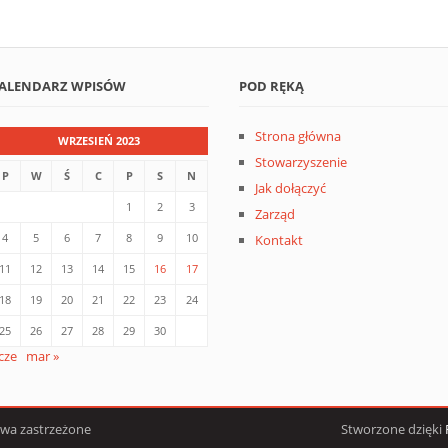
ALENDARZ WPISÓW
POD RĘKĄ
Strona główna
WRZESIEŃ 2023
Stowarzyszenie
P
W
Ś
C
P
S
N
Jak dołączyć
1
2
3
Zarząd
4
5
6
7
8
9
10
Kontakt
11
12
13
14
15
16
17
18
19
20
21
22
23
24
25
26
27
28
29
30
 cze
mar »
awa zastrzeżone
Stworzone dzięki