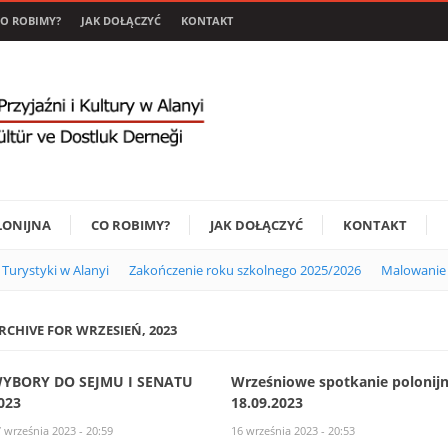
O ROBIMY?
JAK DOŁĄCZYĆ
KONTAKT
LONIJNA
CO ROBIMY?
JAK DOŁĄCZYĆ
KONTAKT
i Turystyki w Alanyi
Zakończenie roku szkolnego 2025/2026
Malowanie 
RCHIVE FOR WRZESIEŃ, 2023
YBORY DO SEJMU I SENATU
Wrześniowe spotkanie polonij
023
18.09.2023
 września 2023 - 20:59
16 września 2023 - 20:53