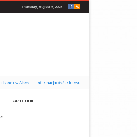
Thursday, August 6, 2026 -
pisanek w Alanyi
Informacja: dyżur konsularny w Alanyi w kwietniu 2
FACEBOOK
ne