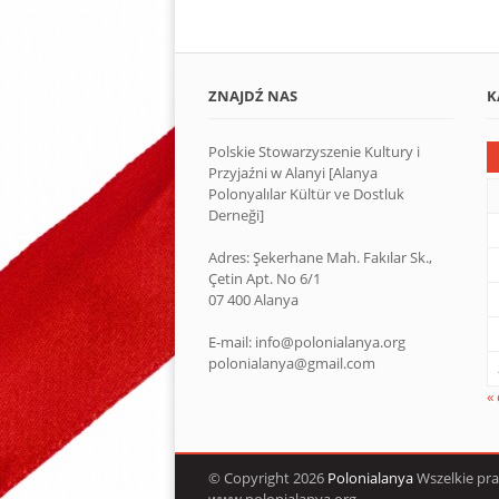
ZNAJDŹ NAS
K
Polskie Stowarzyszenie Kultury i
Przyjaźni w Alanyi [Alanya
Polonyalılar Kültür ve Dostluk
Derneği]
Adres: Şekerhane Mah. Fakılar Sk.,
Çetin Apt. No 6/1
07 400 Alanya
E-mail: info@polonialanya.org
polonialanya@gmail.com
«
© Copyright 2026
Polonialanya
Wszelkie pr
www.polonialanya.org