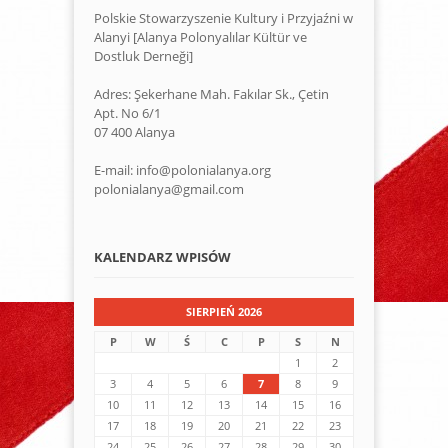
Polskie Stowarzyszenie Kultury i Przyjaźni w
Alanyi [Alanya Polonyalılar Kültür ve
Dostluk Derneği]
Adres: Şekerhane Mah. Fakılar Sk., Çetin
Apt. No 6/1
07 400 Alanya
E-mail: info@polonialanya.org
polonialanya@gmail.com
KALENDARZ WPISÓW
SIERPIEŃ 2026
P
W
Ś
C
P
S
N
1
2
3
4
5
6
7
8
9
10
11
12
13
14
15
16
17
18
19
20
21
22
23
24
25
26
27
28
29
30