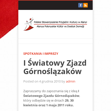
SPOTKANIA I IMPREZY
I Światowy Zjazd
Górnoślązaków
Posted on 4 grudnia 2010 by
admin
Zapraszamy do zapoznania się z ideą
I
Światowego Zjazdu Górnoślązaków
,
który odbędzie się w dniach
29, 30
kwietnia oraz 1 maja 2011 roku.