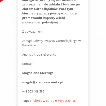
zaproszeniem do udziału I Światowym
Zlotem Górnoślązaków. Poza tym
kierujemy gorącą prośbę o pomoc w
promowaniu imprezy wśród
społeczności polonijnej.
Z poważaniem,
Zarząd Główny Związku Górnośląskiego w
Katowicach
Agencja kręci się! events
Kontakt:
Magdalena Giertuga
magda@krecisie-events.pl
+48 503 408 589
Tags :
Polonia w Europie
,
Wydarzenia