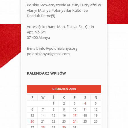
Polskie Stowarzyszenie Kultury i Przyjaźni w
Alanyi [Alanya Polonyalılar Kültür ve
Dostluk Derneği]
Adres: Şekerhane Mah. Fakılar Sk., Çetin
Apt. No 6/1
07 400 Alanya
E-mail: info@polonialanya.org
polonialanya@gmail.com
KALENDARZ WPISÓW
GRUDZIEŃ 2010
P
W
Ś
C
P
S
N
1
2
3
4
5
6
7
8
9
10
11
12
13
14
15
16
17
18
19
20
21
22
23
24
25
26
27
28
29
30
31