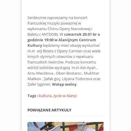
Serdecznie zapraszamy na koncert
francuskiej muzyki poważnej w
wykonaniu Chóru Opery Narodowej i
Baletu ( ANTDOB). W
czwartek 20.01 br o
godzinie 19:00 w Alanijnym Centrum
Kultury
będziemy mieć okazję wysluchać
m.in arji Bizeta z Opery Carmen oraz wiele
innych slynnych utworów z repetuaru
francuskich twórców.
Podczas koncertu
wśród solistów wystąpią m.in Aslı Ayan ,
Arzu Mecidova , Oben Bostancı , Mukhtar
Malikov , Şafak güç, Lilyana Todorova oraz
Zafer İşgören.
Wstęp wolny
.
Tags :
kultura
,
życie w Alanyi
POWIĄZANE ARTYKUŁY