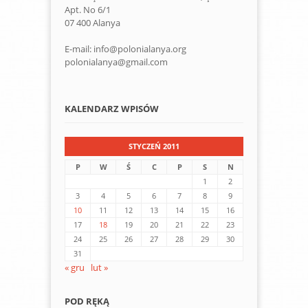
Apt. No 6/1
07 400 Alanya
E-mail: info@polonialanya.org
polonialanya@gmail.com
KALENDARZ WPISÓW
STYCZEŃ 2011
P
W
Ś
C
P
S
N
1
2
3
4
5
6
7
8
9
10
11
12
13
14
15
16
17
18
19
20
21
22
23
24
25
26
27
28
29
30
31
« gru
lut »
POD RĘKĄ