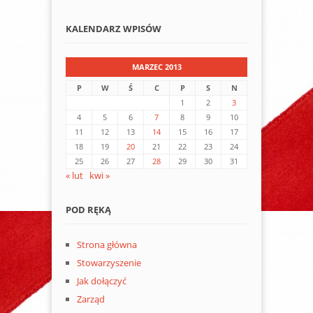
KALENDARZ WPISÓW
MARZEC 2013
P
W
Ś
C
P
S
N
1
2
3
4
5
6
7
8
9
10
11
12
13
14
15
16
17
18
19
20
21
22
23
24
25
26
27
28
29
30
31
« lut
kwi »
POD RĘKĄ
Strona główna
Stowarzyszenie
Jak dołączyć
Zarząd