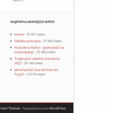
NAJPOPULARNIEJSZE WPISY
Home
- 75 707 views
Szkółka polonijna
- 27 505 views
Kościoły w Alanyi – gdzie pójść na
mszę świętą?
- 27 489 views
Tradycyjne topienie marzanny
2025
- 24 149 views
Jak przywieźć psa lub kota do
Turcji?
- 13 570 views
Fresh Themes
- Napędzane przez
WordPress