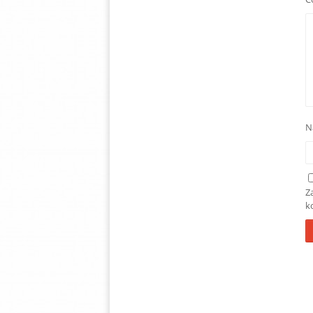
N
Z
k