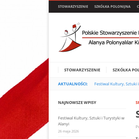
STOWARZYSZENIE
SZKÓŁKA POLONIJNA
C
STOWARZYSZENIE
SZKÓŁKA PO
AKTUALNOŚCI:
Festiwal Kultury, Sztuki 
NAJNOWSZE WPISY
S
Festiwal Kultury, Sztuki i Turystyki w
Alanyi
P
26 maja 2026
T