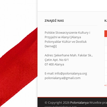
ZNAJDŹ NAS
K
Polskie Stowarzyszenie Kultury i
Przyjaźni w Alanyi [Alanya
Polonyalılar Kültür ve Dostluk
Derneği]
Adres: Şekerhane Mah. Fakılar Sk.,
Çetin Apt. No 6/1
07 400 Alanya
E-mail: info@polonialanya.org
polonialanya@gmail.com
«
© Copyright 2026
Polonialanya
Wszelkie pr
www.polonialanya.org