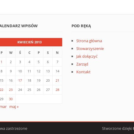
ALENDARZ WPISÓW
POD RĘKĄ
Strona główna
KWIECIEŃ 2013
Stowarzyszenie
P
W
Ś
C
P
S
N
Jak dołączyć
1
2
3
4
5
6
7
Zarząd
8
9
10
11
12
13
14
Kontakt
15
16
17
18
19
20
21
22
23
24
25
26
27
28
29
30
 mar
maj »
awa zastrzeżone
Stworzone dzięki