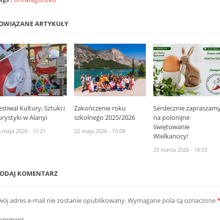
OWIĄZANE ARTYKUŁY
stiwal Kultury, Sztuki i
Zakończenie roku
Serdecznie zapraszam
urystyki w Alanyi
szkolnego 2025/2026
na polonijne
świętowanie
 maja 2026 - 11:21
22 maja 2026 - 15:08
Wielkanocy!
25 marca 2026 - 18:33
ODAJ KOMENTARZ
wój adres e-mail nie zostanie opublikowany.
Wymagane pola są oznaczone
omment