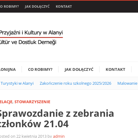
O ROBIMY?
JAK DOŁĄCZYĆ
KONTAKT
LONIJNA
CO ROBIMY?
JAK DOŁĄCZYĆ
KONTAKT
i Turystyki w Alanyi
Zakończenie roku szkolnego 2025/2026
Malowanie 
ELACJE
,
STOWARZYSZENIE
Sprawozdanie z zebrania
członków 21.04
osted on 22 kwietnia 2013 by
admin