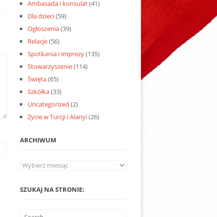
Ambasada i konsulat
(41)
Dla dzieci
(59)
*
Ogłoszenia
(39)
Relacje
(56)
Spotkania i imprezy
(135)
Stowarzyszenie
(114)
Święta
(65)
Szkółka
(33)
Uncategorized
(2)
Życie w Turcji i Alanyi
(26)
ARCHIWUM
Archiwum
SZUKAJ NA STRONIE: