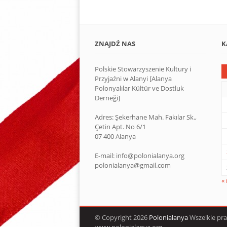
ZNAJDŹ NAS
K
Polskie Stowarzyszenie Kultury i
Przyjaźni w Alanyi [Alanya
Polonyalılar Kültür ve Dostluk
Derneği]
Adres: Şekerhane Mah. Fakılar Sk.,
Çetin Apt. No 6/1
07 400 Alanya
E-mail: info@polonialanya.org
polonialanya@gmail.com
«
© Copyright 2026
Polonialanya
Wszelkie pr
www.polonialanya.org