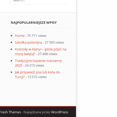
NAJPOPULARNIEJSZE WPISY
Home
- 75 711 views
Szkółka polonijna
- 27 505 views
Kościoły w Alanyi – gdzie pójść na
mszę świętą?
- 27 498 views
Tradycyjne topienie marzanny
2025
- 24 215 views
Jak przywieźć psa lub kota do
Turcji?
- 13 572 views
Fresh Themes
- Napędzane przez
WordPress