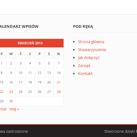
ALENDARZ WPISÓW
POD RĘKĄ
Strona główna
KWIECIEŃ 2013
Stowarzyszenie
P
W
Ś
C
P
S
N
Jak dołączyć
1
2
3
4
5
6
7
Zarząd
8
9
10
11
12
13
14
Kontakt
15
16
17
18
19
20
21
22
23
24
25
26
27
28
29
30
 mar
maj »
awa zastrzeżone
Stworzone dzięki