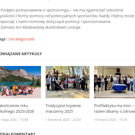
. Podjęto postanowienie o sponsoringu – nie ma ogarniczeń odnośnie
ysokości i formy pomocy od potencjalnych sponsorów. Każdy chętny może
ozpocząć z nami rozmowy dotyczące pomocy i sponsorowania.
. Zamiast Ani Masłowskiej skarbnikiem zostaje
ags :
Uncategorized
OWIĄZANE ARTYKUŁY
akończenie roku
Tradycyjne topienie
Profilaktyka ma moc –
zkolnego 2025/2026
marzanny 2025
razem dbamy o zdrowi
 maja 2026 - 15:08
1 kwietnia 2025 - 22:03
14 marca 2025 - 15:35
ODAJ KOMENTARZ