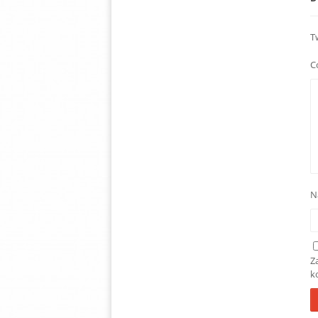
T
C
N
Z
k