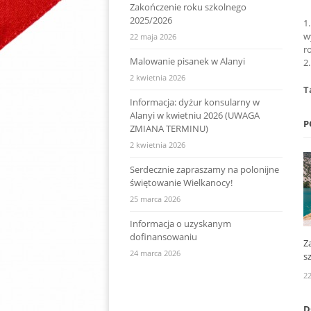
Zakończenie roku szkolnego
2025/2026
1
w
22 maja 2026
r
Malowanie pisanek w Alanyi
2
2 kwietnia 2026
T
Informacja: dyżur konsularny w
Alanyi w kwietniu 2026 (UWAGA
P
ZMIANA TERMINU)
2 kwietnia 2026
Serdecznie zapraszamy na polonijne
świętowanie Wielkanocy!
25 marca 2026
Informacja o uzyskanym
dofinansowaniu
Z
24 marca 2026
s
22
D