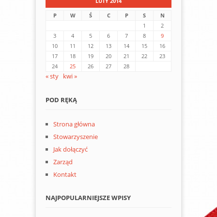
LUTY 2014
P
W
Ś
C
P
S
N
1
2
3
4
5
6
7
8
9
10
11
12
13
14
15
16
17
18
19
20
21
22
23
24
25
26
27
28
« sty
kwi »
POD RĘKĄ
Strona główna
Stowarzyszenie
Jak dołączyć
Zarząd
Kontakt
NAJPOPULARNIEJSZE WPISY