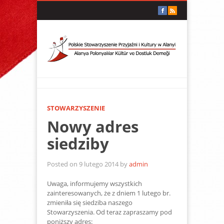
STOWARZYSZENIE
Nowy adres
siedziby
Posted on 9 lutego 2014 by
admin
Uwaga, informujemy wszystkich
zainteresowanych, że z dniem 1 lutego br.
zmieniła się siedziba naszego
Stowarzyszenia. Od teraz zapraszamy pod
poniższy adres: