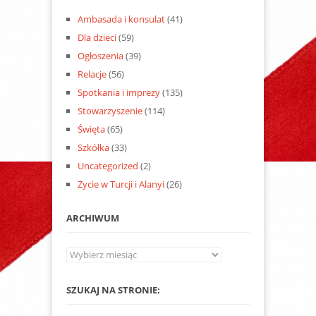
Ambasada i konsulat
(41)
Dla dzieci
(59)
Ogłoszenia
(39)
Relacje
(56)
Spotkania i imprezy
(135)
Stowarzyszenie
(114)
Święta
(65)
Szkółka
(33)
Uncategorized
(2)
Życie w Turcji i Alanyi
(26)
ARCHIWUM
Archiwum
SZUKAJ NA STRONIE: