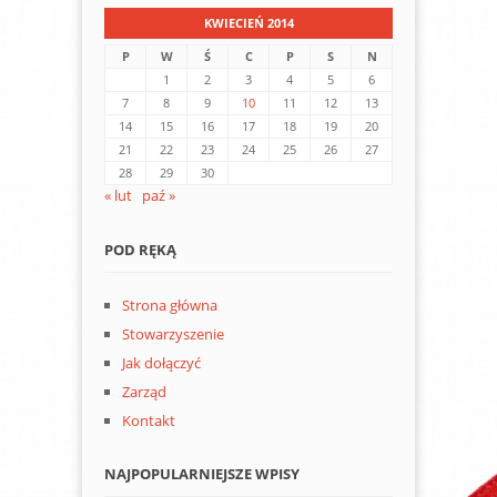
KWIECIEŃ 2014
P
W
Ś
C
P
S
N
1
2
3
4
5
6
7
8
9
10
11
12
13
14
15
16
17
18
19
20
21
22
23
24
25
26
27
28
29
30
« lut
paź »
POD RĘKĄ
Strona główna
Stowarzyszenie
Jak dołączyć
Zarząd
Kontakt
NAJPOPULARNIEJSZE WPISY