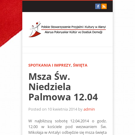
SPOTKANIA I IMPREZY
,
ŚWIĘTA
Msza Św.
Niedziela
Palmowa 12.04
Posted on 10 kwietnia 2014 by
admin
W najbliższą sobotę 12.04.2014 o godz.
12.00 w kościele pod wezwaniem Św.
Mikołaja w Antalyi odbędzie się msza święta