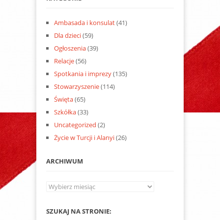
Ambasada i konsulat
(41)
Dla dzieci
(59)
Ogłoszenia
(39)
Relacje
(56)
Spotkania i imprezy
(135)
Stowarzyszenie
(114)
Święta
(65)
Szkółka
(33)
Uncategorized
(2)
Życie w Turcji i Alanyi
(26)
ARCHIWUM
Archiwum
SZUKAJ NA STRONIE: