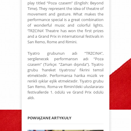
play titled “Poza czasem” (English: Beyond
Time). They represent the idea of theatre of
movement and gesture. What makes the
performance special is a great combination
of wonderful music and colorful lights.
‘TRZCINA’ Theatre has won the first prizes
and a Grand Prix in international festivals in
San Remo, Rome and Rimini.
Tiyatro grubunun adı “TRZCINA”,
sergilenecek performansın adı “Poza
czasem” (Türkçe: “Zaman dışında”). Tiyatro
grubu ‘hareket tiyatrosu’ fikrini temsil
etmektedir. Performansa harika müzik ve
renkli ışıklar eşlik etmektedir. Tiyatro grubu
San Remo, Roma ve Rimini’deki uluslararası
festivallerde 1. ödülü ve Grand Prix ödülü
aldı.
POWIĄZANE ARTYKUŁY