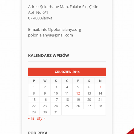
Adres: Şekerhane Mah. Fakılar Sk., Çetin
Apt. No 6/1
07 400 Alanya
E-mail: info@polonialanya.org
polonialanya@gmail.com
KALENDARZ WPISÓW
GRUDZIEŃ 2014
P
W
Ś
C
P
S
N
1
2
3
4
5
6
7
8
9
10
11
12
13
14
15
16
17
18
19
20
21
22
23
24
25
26
27
28
29
30
31
« lis
sty »
POD RĘKĄ