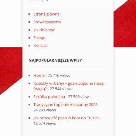
Strona główna
Stowarzyszenie
Jak dołączyć
Zarząd
Kontakt
NAJPOPULARNIEJSZE WPISY
Home
- 75 716 views
Kościoły w Alanyi – gdzie pójść na mszę
świętą?
- 27 544 views
Szkółka polonijna
- 27 508 views
Tradycyjne topienie marzanny 2025
-
24 243 views
Jak przywieźć psa lub kota do Turcji?
-
13 574 views