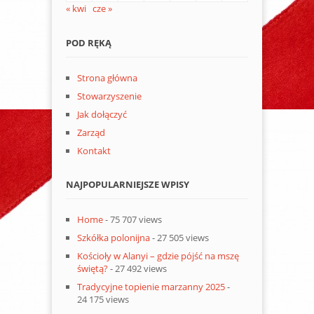
« kwi
cze »
POD RĘKĄ
Strona główna
Stowarzyszenie
Jak dołączyć
Zarząd
Kontakt
NAJPOPULARNIEJSZE WPISY
Home
- 75 707 views
Szkółka polonijna
- 27 505 views
Kościoły w Alanyi – gdzie pójść na mszę
świętą?
- 27 492 views
Tradycyjne topienie marzanny 2025
-
24 175 views