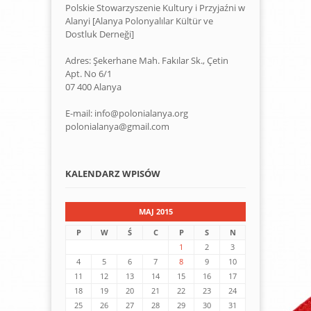
Polskie Stowarzyszenie Kultury i Przyjaźni w
Alanyi [Alanya Polonyalılar Kültür ve
Dostluk Derneği]
Adres: Şekerhane Mah. Fakılar Sk., Çetin
Apt. No 6/1
07 400 Alanya
E-mail: info@polonialanya.org
polonialanya@gmail.com
KALENDARZ WPISÓW
MAJ 2015
P
W
Ś
C
P
S
N
1
2
3
4
5
6
7
8
9
10
11
12
13
14
15
16
17
18
19
20
21
22
23
24
25
26
27
28
29
30
31