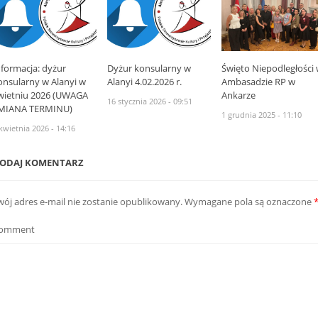
nformacja: dyżur
Dyżur konsularny w
Święto Niepodległości
onsularny w Alanyi w
Alanyi 4.02.2026 r.
Ambasadzie RP w
wietniu 2026 (UWAGA
Ankarze
16 stycznia 2026 - 09:51
MIANA TERMINU)
1 grudnia 2025 - 11:10
kwietnia 2026 - 14:16
ODAJ KOMENTARZ
wój adres e-mail nie zostanie opublikowany.
Wymagane pola są oznaczone
omment