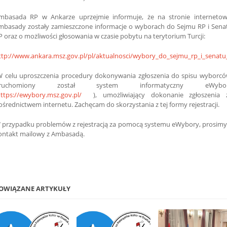
mbasada RP w Ankarze uprzejmie informuje, że na stronie internetow
mbasady zostały zamieszczone informacje o wyborach do Sejmu RP i Sena
P oraz o możliwości głosowania w czasie pobytu na terytorium Turcji:
ttp://www.ankara.msz.gov.pl/pl/aktualnosci/wybory_do_sejmu_rp_i_senatu
 celu uproszczenia procedury dokonywania zgłoszenia do spisu wyborcó
ruchomiony został system informatyczny eWybo
ttps://ewybory.msz.gov.pl/
), umożliwiający dokonanie zgłoszenia 
ośrednictwem internetu.
Zachęcam do skorzystania z tej formy rejestracji.
 przypadku problemów z rejestracją za pomocą systemu eWybory, prosimy
ontakt mailowy z Ambasadą.
OWIĄZANE ARTYKUŁY