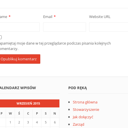
ame
*
Email
*
Website URL
apamiętaj moje dane w tej przeglądarce podczas pisania kolejnych
omentarzy.
ALENDARZ WPISÓW
POD RĘKĄ
Strona główna
WRZESIEŃ 2015
Stowarzyszenie
P
W
Ś
C
P
S
N
Jak dołączyć
1
2
3
4
5
6
Zarząd