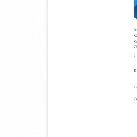
I
k
k
Z
2 
D
T
C