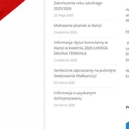
Zakończenie roku szkolnego
2025/2026
A
a
22 maja 2026
R
Malowanie pisanek w Alanyi
h
2 kwietnia 2026
Informacja: dyżur konsularny w
W
Alanyi w kwietniu 2026 (UWAGA
u
ZMIANA TERMINU)
(
h
p
2 kwietnia 2026
Serdecznie zapraszamy na polonijne
W
świętowanie Wielkanocy!
k
25 marca 2026
Informacja o uzyskanym
dofinansowaniu
24 marca 2026
P