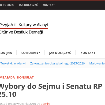
O ROBIMY?
JAK DOŁĄCZYĆ
KONTAKT
LONIJNA
CO ROBIMY?
JAK DOŁĄCZYĆ
KONTAKT
i Turystyki w Alanyi
Zakończenie roku szkolnego 2025/2026
Malowanie 
MBASADA I KONSULAT
Wybory do Sejmu i Senatu RP
25.10
osted on 28 września 2015 by
admin