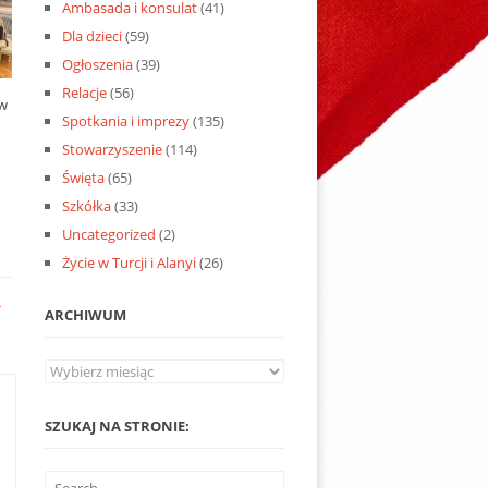
Ambasada i konsulat
(41)
Dla dzieci
(59)
Ogłoszenia
(39)
Relacje
(56)
 w
Spotkania i imprezy
(135)
Stowarzyszenie
(114)
Święta
(65)
Szkółka
(33)
Uncategorized
(2)
Życie w Turcji i Alanyi
(26)
*
ARCHIWUM
Archiwum
SZUKAJ NA STRONIE: