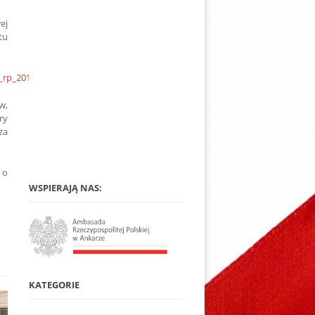
ej
tu
_rp_2015
w,
ry
za
 o
WSPIERAJĄ NAS:
KATEGORIE