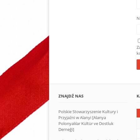
N
Z
k
ZNAJDŹ NAS
K
Polskie Stowarzyszenie Kultury i
Przyjaźni w Alanyi [Alanya
Polonyalılar Kültür ve Dostluk
Derneği]