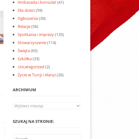
Ambasada i konsulat
(41)
Dla dzieci
(59)
Ogłoszenia
(39)
Relacje
(56)
Spotkania i imprezy
(135)
Stowarzyszenie
(114)
Święta
(65)
6
Szkółka
(33)
Uncategorized
(2)
Życie w Turcji i Alanyi
(26)
ARCHIWUM
*
Archiwum
SZUKAJ NA STRONIE: