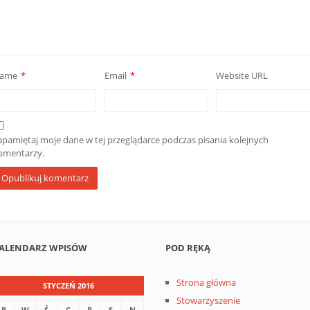
ame
*
Email
*
Website URL
apamiętaj moje dane w tej przeglądarce podczas pisania kolejnych
omentarzy.
ALENDARZ WPISÓW
POD RĘKĄ
Strona główna
STYCZEŃ 2016
Stowarzyszenie
P
W
Ś
C
P
S
N