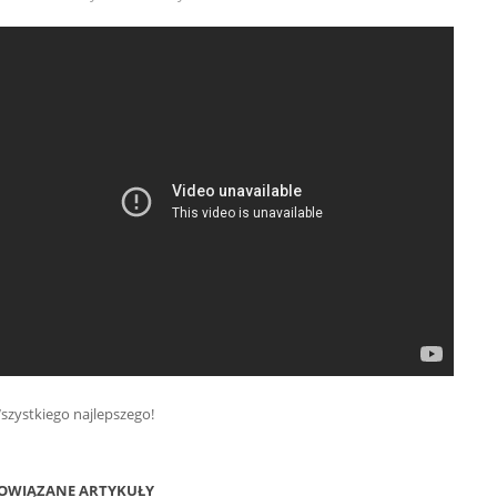
szystkiego najlepszego!
OWIĄZANE ARTYKUŁY