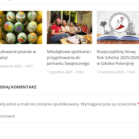
alowanie pisanek w
Mikołajkowe spotkanie i
Rozpoczęliśmy Nowy
lanyi
przygotowania do
Rok Szkolny 2025/202
Jarmarku Świątecznego
w Szkółce Polonijnej
kwietnia 2026 - 14:21
11 grudnia 2025 - 10:03
17 września 2025 - 13:42
ODAJ KOMENTARZ
wój adres e-mail nie zostanie opublikowany.
Wymagane pola są oznaczone
omment