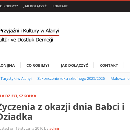
O ROBIMY?
JAK DOŁĄCZYĆ
KONTAKT
LONIJNA
CO ROBIMY?
JAK DOŁĄCZYĆ
KONTAKT
i Turystyki w Alanyi
Zakończenie roku szkolnego 2025/2026
Malowanie 
LA DZIECI
,
SZKÓŁKA
Życzenia z okazji dnia Babci i
Dziadka
osted on 19 stycznia 2016 by
admin