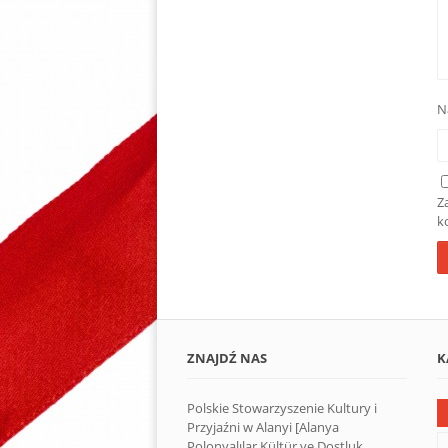
N
Z
k
ZNAJDŹ NAS
K
Polskie Stowarzyszenie Kultury i
Przyjaźni w Alanyi [Alanya
Polonyalılar Kültür ve Dostluk