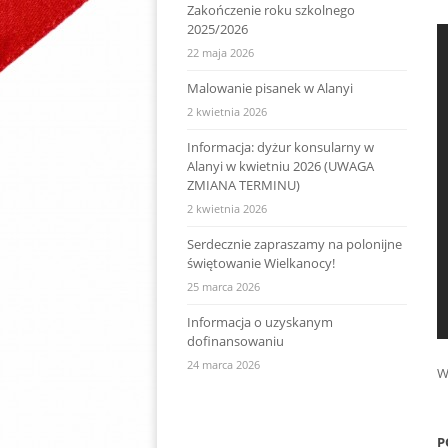
Zakończenie roku szkolnego
2025/2026
22 maja 2026
Malowanie pisanek w Alanyi
2 kwietnia 2026
Informacja: dyżur konsularny w
Alanyi w kwietniu 2026 (UWAGA
ZMIANA TERMINU)
2 kwietnia 2026
Serdecznie zapraszamy na polonijne
świętowanie Wielkanocy!
25 marca 2026
Informacja o uzyskanym
dofinansowaniu
24 marca 2026
W
P