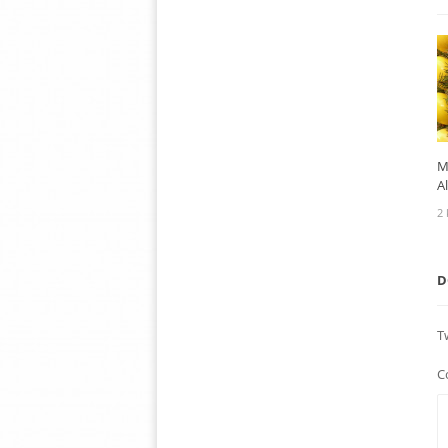
M
A
2 
D
T
C