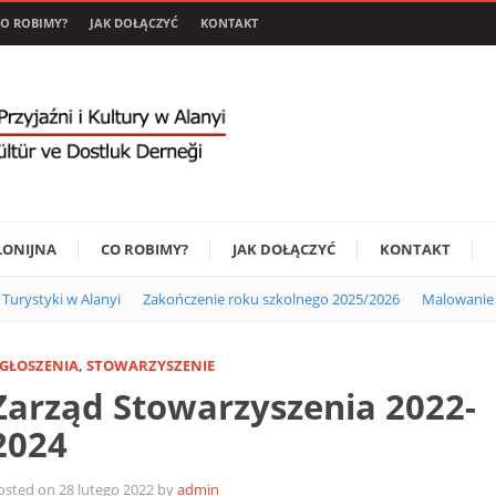
O ROBIMY?
JAK DOŁĄCZYĆ
KONTAKT
LONIJNA
CO ROBIMY?
JAK DOŁĄCZYĆ
KONTAKT
i Turystyki w Alanyi
Zakończenie roku szkolnego 2025/2026
Malowanie 
GŁOSZENIA
,
STOWARZYSZENIE
Zarząd Stowarzyszenia 2022-
2024
osted on 28 lutego 2022 by
admin