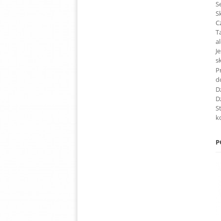
S
S
C
T
a
J
s
P
d
D
D
S
k
P