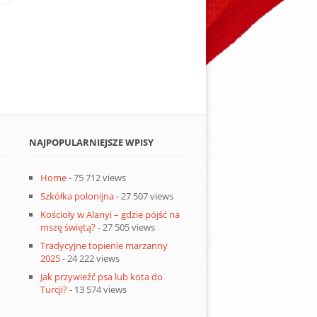
NAJPOPULARNIEJSZE WPISY
Home
- 75 712 views
Szkółka polonijna
- 27 507 views
Kościoły w Alanyi – gdzie pójść na
mszę świętą?
- 27 505 views
Tradycyjne topienie marzanny
2025
- 24 222 views
Jak przywieźć psa lub kota do
Turcji?
- 13 574 views