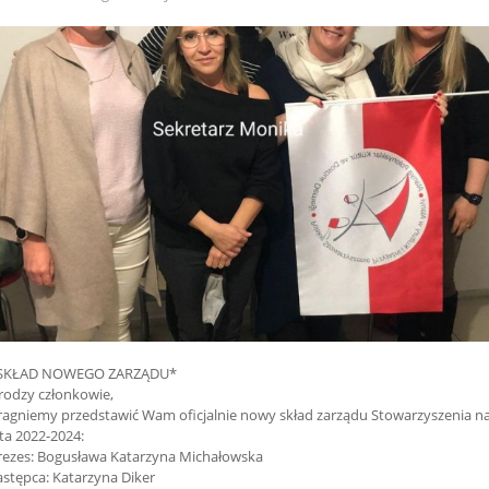
SKŁAD NOWEGO ZARZĄDU*
rodzy członkowie,
ragniemy przedstawić Wam oficjalnie nowy skład zarządu Stowarzyszenia n
ata 2022-2024:
rezes: Bogusława Katarzyna Michałowska
astępca: Katarzyna Diker