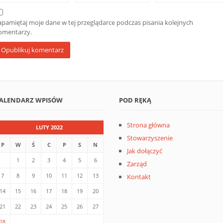
apamiętaj moje dane w tej przeglądarce podczas pisania kolejnych
omentarzy.
ALENDARZ WPISÓW
POD RĘKĄ
Strona główna
LUTY 2022
Stowarzyszenie
P
W
Ś
C
P
S
N
Jak dołączyć
1
2
3
4
5
6
Zarząd
7
8
9
10
11
12
13
Kontakt
14
15
16
17
18
19
20
21
22
23
24
25
26
27
28