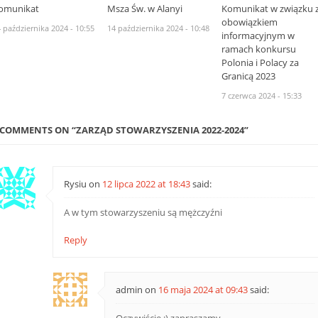
omunikat
Msza Św. w Alanyi
Komunikat w związku 
obowiązkiem
 października 2024 - 10:55
14 października 2024 - 10:48
informacyjnym w
ramach konkursu
Polonia i Polacy za
Granicą 2023
7 czerwca 2024 - 15:33
 COMMENTS ON “
ZARZĄD STOWARZYSZENIA 2022-2024
”
Rysiu
on
12 lipca 2022 at 18:43
said:
A w tym stowarzyszeniu są mężczyźni
Reply
admin
on
16 maja 2024 at 09:43
said:
Oczywiście :) zapraszamy