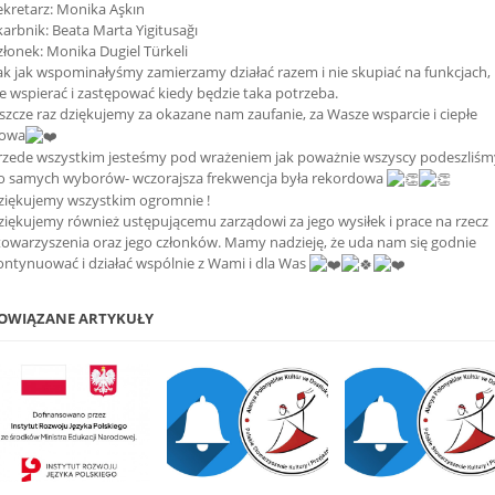
ekretarz: Monika Aşkın
karbnik: Beata Marta Yigitusağı
złonek: Monika Dugiel Türkeli
ak jak wspominałyśmy zamierzamy działać razem i nie skupiać na funkcjach,
le wspierać i zastępować kiedy będzie taka potrzeba.
eszcze raz dziękujemy za okazane nam zaufanie, za Wasze wsparcie i ciepłe
łowa
rzede wszystkim jesteśmy pod wrażeniem jak poważnie wszyscy podeszliśm
o samych wyborów- wczorajsza frekwencja była rekordowa
ziękujemy wszystkim ogromnie !
ziękujemy również ustępującemu zarządowi za jego wysiłek i prace na rzecz
towarzyszenia oraz jego członków. Mamy nadzieję, że uda nam się godnie
ontynuować i działać wspólnie z Wami i dla Was
OWIĄZANE ARTYKUŁY