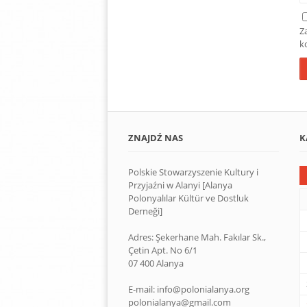
Z
k
ZNAJDŹ NAS
K
Polskie Stowarzyszenie Kultury i
Przyjaźni w Alanyi [Alanya
Polonyalılar Kültür ve Dostluk
Derneği]
Adres: Şekerhane Mah. Fakılar Sk.,
Çetin Apt. No 6/1
07 400 Alanya
E-mail: info@polonialanya.org
polonialanya@gmail.com