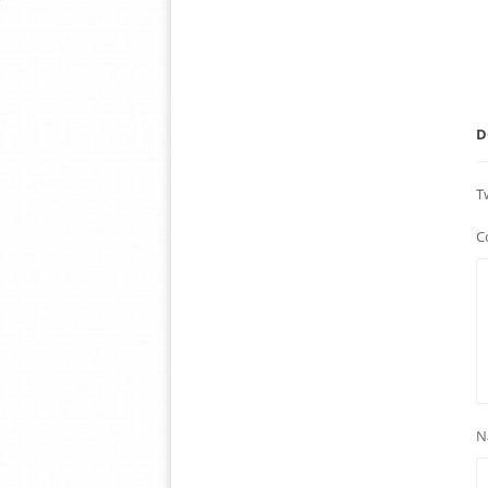
D
T
C
N