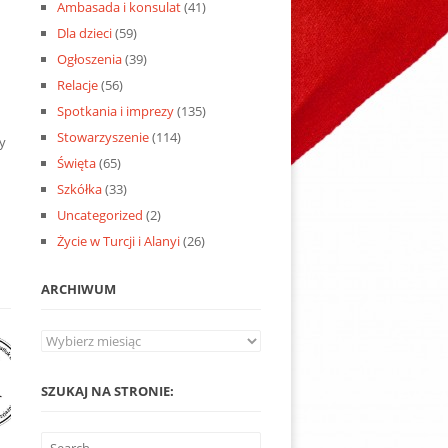
Ambasada i konsulat
(41)
Dla dzieci
(59)
Ogłoszenia
(39)
Relacje
(56)
Spotkania i imprezy
(135)
Stowarzyszenie
(114)
y
Święta
(65)
Szkółka
(33)
Uncategorized
(2)
Życie w Turcji i Alanyi
(26)
ARCHIWUM
Archiwum
SZUKAJ NA STRONIE: