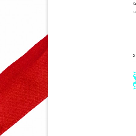
K
14
2