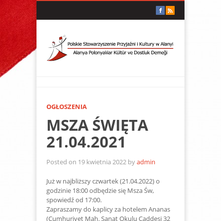
OGŁOSZENIA
MSZA ŚWIĘTA
21.04.2021
Posted on 19 kwietnia 2022 by
admin
Już w najbliższy czwartek (21.04.2022) o
godzinie 18:00 odbędzie się Msza Św,
spowiedź od 17:00.
Zapraszamy do kaplicy za hotelem Ananas
(Cumhuriyet Mah. Sanat Okulu Caddesi 32