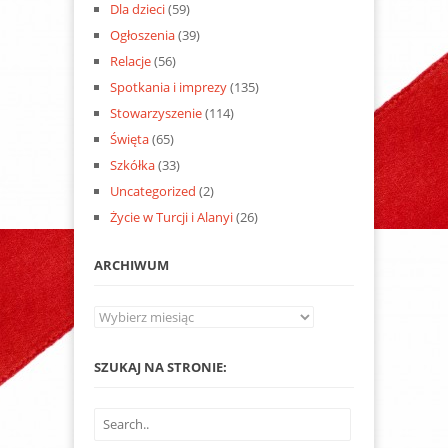
Dla dzieci
(59)
Ogłoszenia
(39)
Relacje
(56)
Spotkania i imprezy
(135)
Stowarzyszenie
(114)
Święta
(65)
Szkółka
(33)
Uncategorized
(2)
Życie w Turcji i Alanyi
(26)
ARCHIWUM
Archiwum
SZUKAJ NA STRONIE: