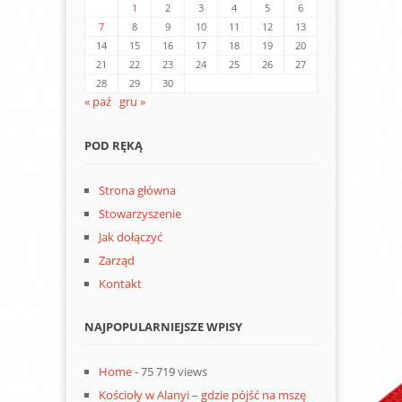
1
2
3
4
5
6
7
8
9
10
11
12
13
14
15
16
17
18
19
20
21
22
23
24
25
26
27
28
29
30
« paź
gru »
POD RĘKĄ
Strona główna
Stowarzyszenie
Jak dołączyć
Zarząd
Kontakt
NAJPOPULARNIEJSZE WPISY
Home
- 75 719 views
Kościoły w Alanyi – gdzie pójść na mszę