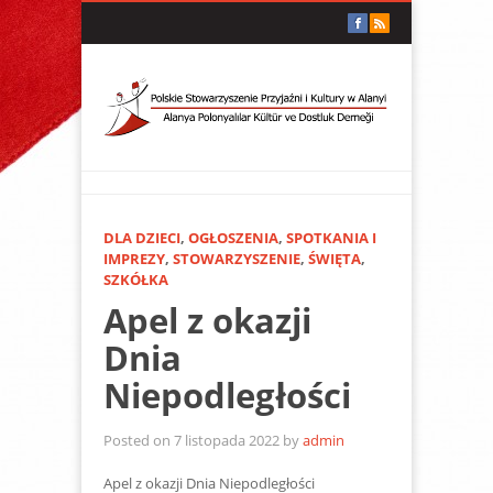
DLA DZIECI
,
OGŁOSZENIA
,
SPOTKANIA I
IMPREZY
,
STOWARZYSZENIE
,
ŚWIĘTA
,
SZKÓŁKA
Apel z okazji
Dnia
Niepodległości
Posted on 7 listopada 2022 by
admin
Apel z okazji Dnia Niepodległości