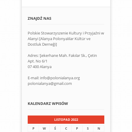
ZNAJDŹ NAS
Polskie Stowarzyszenie Kultury i Przyjaźni w
Alanyi [Alanya Polonyalılar Kültür ve
Dostluk Derneği]
Adres: Şekerhane Mah. Fakılar Sk., Çetin
Apt. No 6/1
07 400 Alanya
E-mail: info@polonialanya.org
polonialanya@gmail.com
KALENDARZ WPISÓW
LISTOPAD 2022
P
W
Ś
C
P
S
N