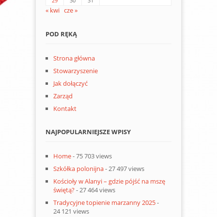
29
30
31
« kwi
cze »
POD RĘKĄ
Strona główna
Stowarzyszenie
Jak dołączyć
Zarząd
Kontakt
NAJPOPULARNIEJSZE WPISY
Home
- 75 703 views
Szkółka polonijna
- 27 497 views
Kościoły w Alanyi – gdzie pójść na mszę
świętą?
- 27 464 views
Tradycyjne topienie marzanny 2025
-
24 121 views