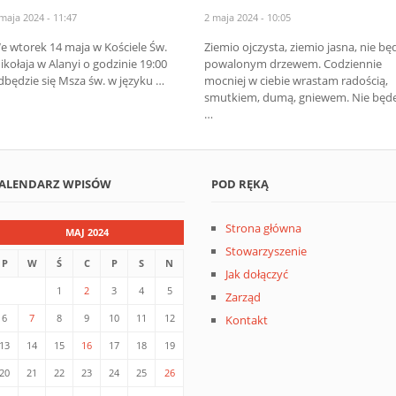
maja 2024 - 11:47
2 maja 2024 - 10:05
e wtorek 14 maja w Kościele Św.
Ziemio ojczysta, ziemio jasna, nie bę
ikołaja w Alanyi o godzinie 19:00
powalonym drzewem. Codziennie
dbędzie się Msza św. w języku …
mocniej w ciebie wrastam radością,
smutkiem, dumą, gniewem. Nie będ
…
ALENDARZ WPISÓW
POD RĘKĄ
Strona główna
MAJ 2024
Stowarzyszenie
P
W
Ś
C
P
S
N
Jak dołączyć
1
2
3
4
5
Zarząd
6
7
8
9
10
11
12
Kontakt
13
14
15
16
17
18
19
20
21
22
23
24
25
26