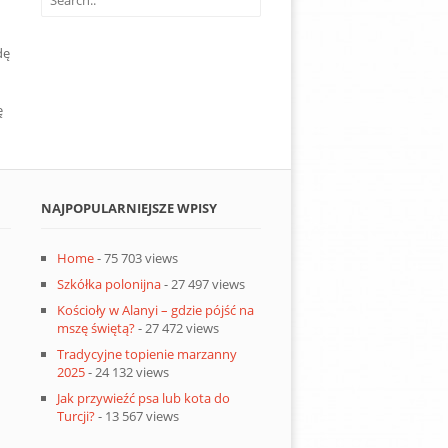
dę
ę
NAJPOPULARNIEJSZE WPISY
Home
- 75 703 views
Szkółka polonijna
- 27 497 views
Kościoły w Alanyi – gdzie pójść na
mszę świętą?
- 27 472 views
Tradycyjne topienie marzanny
2025
- 24 132 views
Jak przywieźć psa lub kota do
Turcji?
- 13 567 views