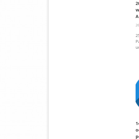
2
w
A
26
2
P
u
1
o
p