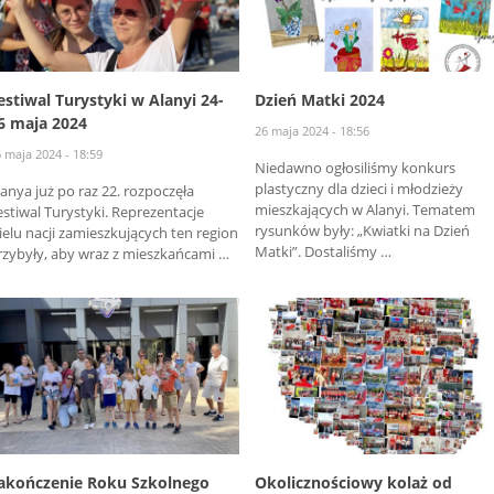
estiwal Turystyki w Alanyi 24-
Dzień Matki 2024
6 maja 2024
26 maja 2024 - 18:56
 maja 2024 - 18:59
Niedawno ogłosiliśmy konkurs
plastyczny dla dzieci i młodzieży
lanya już po raz 22. rozpoczęła
mieszkających w Alanyi. Tematem
estiwal Turystyki. Reprezentacje
rysunków były: „Kwiatki na Dzień
ielu nacji zamieszkujących ten region
Matki”. Dostaliśmy …
rzybyły, aby wraz z mieszkańcami …
akończenie Roku Szkolnego
Okolicznościowy kolaż od