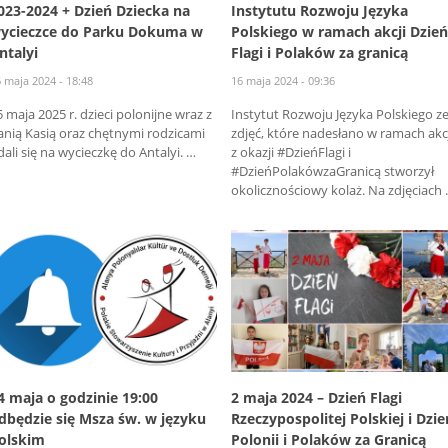
023-2024 + Dzień Dziecka na
Instytutu Rozwoju Języka
ycieczce do Parku Dokuma w
Polskiego w ramach akcji Dzie
ntalyi
Flagi i Polaków za granicą
 maja 2024 - 18:48
16 maja 2024 - 09:36
5 maja 2025 r. dzieci polonijne wraz z
Instytut Rozwoju Języka Polskiego z
anią Kasią oraz chętnymi rodzicami
zdjęć, które nadesłano w ramach akc
dali się na wycieczkę do Antalyi. …
z okazji #DzieńFlagi i
#DzieńPolakówzaGranicą stworzył
okolicznościowy kolaż. Na zdjęciach
4 maja o godzinie 19:00
2 maja 2024 – Dzień Flagi
dbędzie się Msza św. w języku
Rzeczypospolitej Polskiej i Dzie
olskim
Polonii i Polaków za Granicą