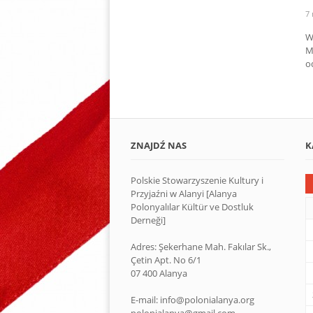
7 
W
M
o
ZNAJDŹ NAS
K
Polskie Stowarzyszenie Kultury i
Przyjaźni w Alanyi [Alanya
Polonyalılar Kültür ve Dostluk
Derneği]
Adres: Şekerhane Mah. Fakılar Sk.,
Çetin Apt. No 6/1
07 400 Alanya
E-mail: info@polonialanya.org