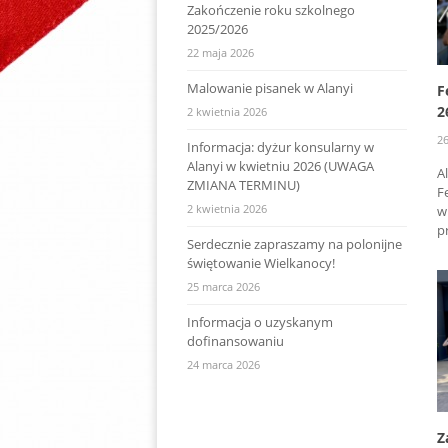
Zakończenie roku szkolnego
2025/2026
22 maja 2026
Malowanie pisanek w Alanyi
F
2
2 kwietnia 2026
26
Informacja: dyżur konsularny w
Alanyi w kwietniu 2026 (UWAGA
A
ZMIANA TERMINU)
F
2 kwietnia 2026
w
p
Serdecznie zapraszamy na polonijne
świętowanie Wielkanocy!
25 marca 2026
Informacja o uzyskanym
dofinansowaniu
24 marca 2026
Z