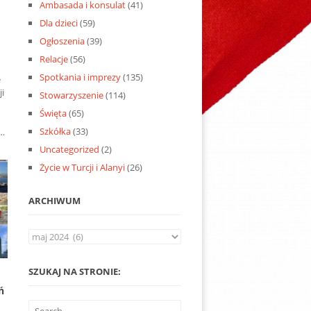
Ambasada i konsulat
(41)
ń
Dla dzieci
(59)
Ogłoszenia
(39)
Relacje
(56)
Spotkania i imprezy
(135)
e
ji
Stowarzyszenie
(114)
Święta
(65)
Szkółka
(33)
 …
Uncategorized
(2)
Życie w Turcji i Alanyi
(26)
ARCHIWUM
Archiwum
SZUKAJ NA STRONIE:
ń