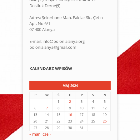
Dostluk Derneği]
Adres: Şekerhane Mah. Fakılar Sk., Çetin
Apt. No 6/1
07 400 Alanya
E-mail: info@polonialanya.org
polonialanya@gmail.com
KALENDARZ WPISÓW
MAJ 2024
P
W
Ś
C
P
S
N
1
2
3
4
5
6
7
8
9
10
11
12
13
14
15
16
17
18
19
20
21
22
23
24
25
26
27
28
29
30
31
« mar
cze »