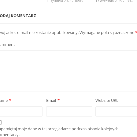
11 grudnia 2025 - 10:03
17 września 2025 - 13:42
ODAJ KOMENTARZ
wój adres e-mail nie zostanie opublikowany.
Wymagane pola są oznaczone
omment
ame
*
Email
*
Website URL
apamiętaj moje dane w tej przeglądarce podczas pisania kolejnych
omentarzy.