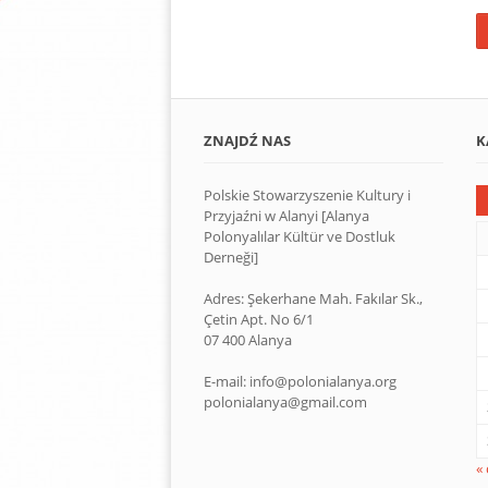
ZNAJDŹ NAS
K
Polskie Stowarzyszenie Kultury i
Przyjaźni w Alanyi [Alanya
Polonyalılar Kültür ve Dostluk
Derneği]
Adres: Şekerhane Mah. Fakılar Sk.,
Çetin Apt. No 6/1
07 400 Alanya
E-mail: info@polonialanya.org
polonialanya@gmail.com
«