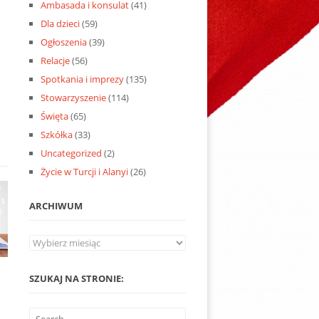
Ambasada i konsulat
(41)
Dla dzieci
(59)
Ogłoszenia
(39)
Relacje
(56)
Spotkania i imprezy
(135)
Stowarzyszenie
(114)
Święta
(65)
Szkółka
(33)
Uncategorized
(2)
Życie w Turcji i Alanyi
(26)
ARCHIWUM
Archiwum
SZUKAJ NA STRONIE:
6