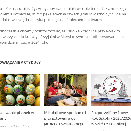
ani Kasi natomiast życzymy, aby nadal miała w sobie ten entuzjazm, dzięki
tóremu uczniowie, mimo pękających w szwach grafików
szkolnych, idą na
odatkowe zajęcia z języka polskiego z uśmiechem na twarzy.
ednocześnie chcemy poinformować, że Szkółka Polonijna przy Polskim
towarzyszeniu Kultury i Przyjaźni w Alanyi otrzymała dofinansowanie na
woją działalność w 2024 roku.
OWIĄZANE ARTYKUŁY
alowanie pisanek w
Mikołajkowe spotkanie i
Rozpoczęliśmy Nowy
lanyi
przygotowania do
Rok Szkolny 2025/202
Jarmarku Świątecznego
w Szkółce Polonijnej
kwietnia 2026 - 14:21