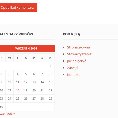
ALENDARZ WPISÓW
POD RĘKĄ
Strona główna
WRZESIEŃ 2024
Stowarzyszenie
P
W
Ś
C
P
S
N
Jak dołączyć
1
Zarząd
2
3
4
5
6
7
8
Kontakt
9
10
11
12
13
14
15
16
17
18
19
20
21
22
23
24
25
26
27
28
29
30
 cze
paź »