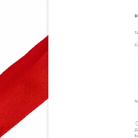
D
T
C
N
Z
k