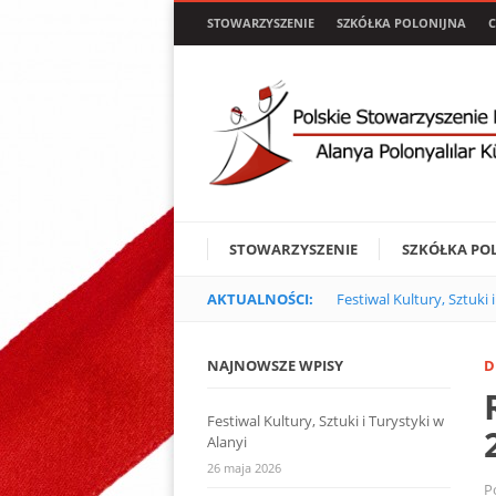
STOWARZYSZENIE
SZKÓŁKA POLONIJNA
C
STOWARZYSZENIE
SZKÓŁKA PO
AKTUALNOŚCI:
Festiwal Kultury, Sztuki 
NAJNOWSZE WPISY
D
Festiwal Kultury, Sztuki i Turystyki w
Alanyi
26 maja 2026
P