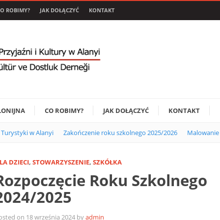
O ROBIMY?
JAK DOŁĄCZYĆ
KONTAKT
LONIJNA
CO ROBIMY?
JAK DOŁĄCZYĆ
KONTAKT
i Turystyki w Alanyi
Zakończenie roku szkolnego 2025/2026
Malowanie 
LA DZIECI
,
STOWARZYSZENIE
,
SZKÓŁKA
Rozpoczęcie Roku Szkolnego
2024/2025
osted on 18 września 2024 by
admin