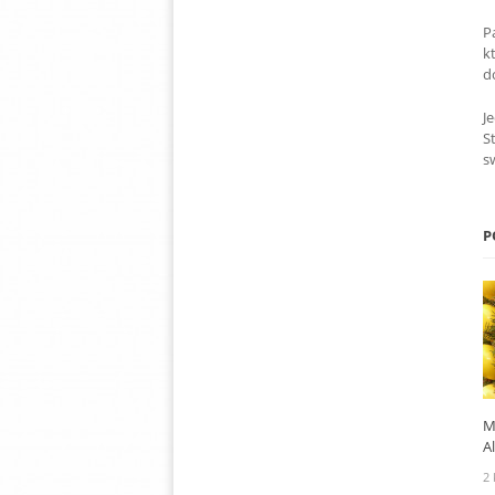
P
k
d
J
S
s
P
M
A
2 