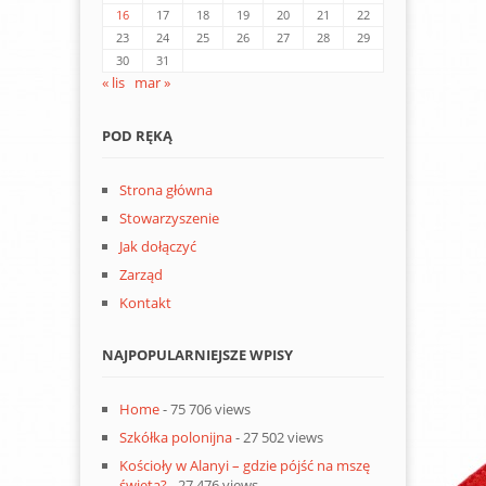
16
17
18
19
20
21
22
23
24
25
26
27
28
29
30
31
« lis
mar »
POD RĘKĄ
Strona główna
Stowarzyszenie
Jak dołączyć
Zarząd
Kontakt
NAJPOPULARNIEJSZE WPISY
Home
- 75 706 views
Szkółka polonijna
- 27 502 views
Kościoły w Alanyi – gdzie pójść na mszę
świętą?
- 27 476 views