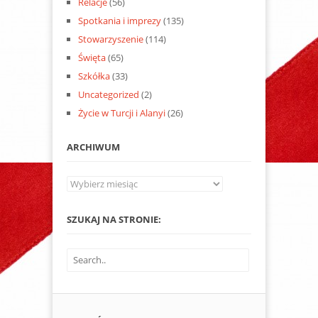
Relacje
(56)
Spotkania i imprezy
(135)
Stowarzyszenie
(114)
Święta
(65)
Szkółka
(33)
Uncategorized
(2)
Życie w Turcji i Alanyi
(26)
ARCHIWUM
Archiwum
SZUKAJ NA STRONIE: