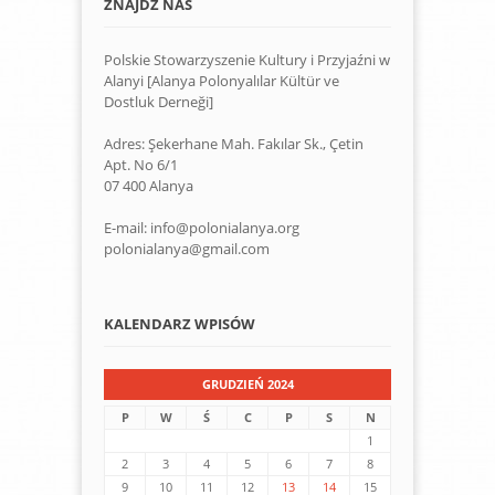
ZNAJDŹ NAS
Polskie Stowarzyszenie Kultury i Przyjaźni w
Alanyi [Alanya Polonyalılar Kültür ve
Dostluk Derneği]
Adres: Şekerhane Mah. Fakılar Sk., Çetin
Apt. No 6/1
07 400 Alanya
E-mail: info@polonialanya.org
polonialanya@gmail.com
KALENDARZ WPISÓW
GRUDZIEŃ 2024
P
W
Ś
C
P
S
N
1
2
3
4
5
6
7
8
9
10
11
12
13
14
15