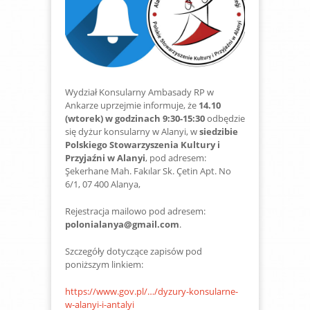
Wydział Konsularny Ambasady RP w
Ankarze uprzejmie informuje, że
14.10
(wtorek) w godzinach 9:30-15:30
odbędzie
się dyżur konsularny w Alanyi, w
siedzibie
Polskiego Stowarzyszenia Kultury i
Przyjaźni w Alanyi
, pod adresem:
Şekerhane Mah. Fakılar Sk. Çetin Apt. No
6/1, 07 400 Alanya,
Rejestracja mailowo pod adresem:
polonialanya@gmail.com
.
Szczegóły dotyczące zapisów pod
poniższym linkiem:
https://www.gov.pl/…/dyzury-konsularne-
w-alanyi-i-antalyi