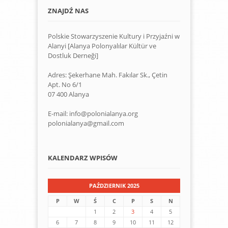
ZNAJDŹ NAS
Polskie Stowarzyszenie Kultury i Przyjaźni w
Alanyi [Alanya Polonyalılar Kültür ve
Dostluk Derneği]
Adres: Şekerhane Mah. Fakılar Sk., Çetin
Apt. No 6/1
07 400 Alanya
E-mail: info@polonialanya.org
polonialanya@gmail.com
KALENDARZ WPISÓW
PAŹDZIERNIK 2025
P
W
Ś
C
P
S
N
1
2
3
4
5
6
7
8
9
10
11
12