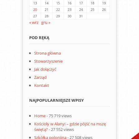
13
14
15
16
17
18
19
20
21
22
23
24
25
26
27
28
29
30
31
« wrz
gru »
POD RĘKĄ
Strona główna
Stowarzyszenie
Jak dołączyć
Zarząd
Kontakt
NAJPOPULARNIEJSZE WPISY
Home
- 75 719 views
Kościoły w Alanyi – gdzie pójść na mszę
świętą?
- 27 552 views
Szkółka polonijna
- 27 508 views