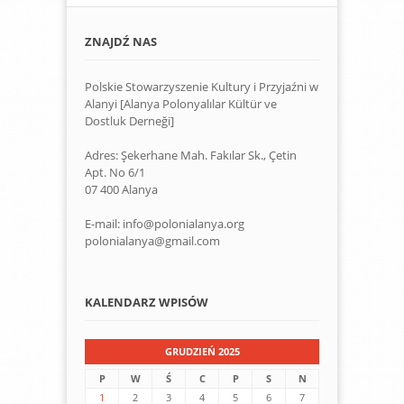
ZNAJDŹ NAS
Polskie Stowarzyszenie Kultury i Przyjaźni w
Alanyi [Alanya Polonyalılar Kültür ve
Dostluk Derneği]
Adres: Şekerhane Mah. Fakılar Sk., Çetin
Apt. No 6/1
07 400 Alanya
E-mail: info@polonialanya.org
polonialanya@gmail.com
KALENDARZ WPISÓW
GRUDZIEŃ 2025
P
W
Ś
C
P
S
N
1
2
3
4
5
6
7