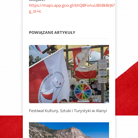
https://maps.app.goo.gl/6XQBFonuUBS8kBrJ6?
g_st=ic
POWIĄZANE ARTYKUŁY
Festiwal Kultury, Sztuki i Turystyki w Alanyi