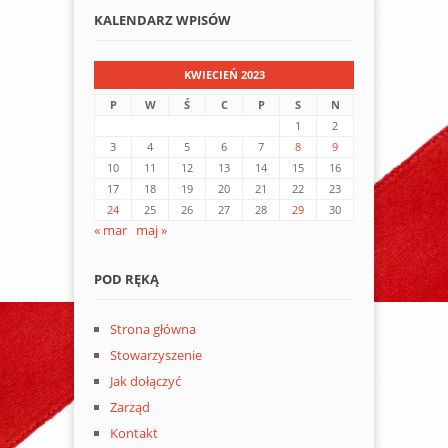
KALENDARZ WPISÓW
KWIECIEŃ 2023
P
W
Ś
C
P
S
N
1
2
3
4
5
6
7
8
9
10
11
12
13
14
15
16
17
18
19
20
21
22
23
24
25
26
27
28
29
30
« mar
maj »
POD RĘKĄ
Strona główna
Stowarzyszenie
Jak dołączyć
Zarząd
Kontakt