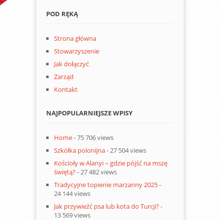
POD RĘKĄ
Strona główna
Stowarzyszenie
Jak dołączyć
Zarząd
Kontakt
NAJPOPULARNIEJSZE WPISY
Home
- 75 706 views
Szkółka polonijna
- 27 504 views
Kościoły w Alanyi – gdzie pójść na mszę
świętą?
- 27 482 views
Tradycyjne topienie marzanny 2025
-
24 144 views
Jak przywieźć psa lub kota do Turcji?
-
13 569 views