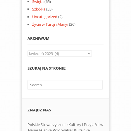
Święta
(65)
Szkółka
(33)
Uncategorized
(2)
Życie w Turcji i Alanyi
(26)
ARCHIWUM
Archiwum
SZUKAJ NA STRONIE:
ZNAJDŹ NAS
Polskie Stowarzyszenie Kultury i Przyjaźni w
Alanyi [Alanya Polonyalılar Kültür ve