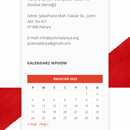
Dostluk Derneği]
Adres: Şekerhane Mah. Fakılar Sk., Çetin
Apt. No 6/1
07 400 Alanya
E-mail: info@polonialanya.org
polonialanya@gmail.com
KALENDARZ WPISÓW
KWIECIEŃ 2023
P
W
Ś
C
P
S
N
1
2
3
4
5
6
7
8
9
10
11
12
13
14
15
16
17
18
19
20
21
22
23
24
25
26
27
28
29
30
« mar
maj »