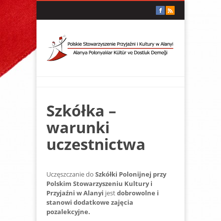
Szkółka –
warunki
uczestnictwa
Uczęszczanie do
Szkółki Polonijnej przy
Polskim Stowarzyszeniu Kultury i
Przyjaźni w Alanyi
jest
dobrowolne i
stanowi dodatkowe zajęcia
pozalekcyjne.