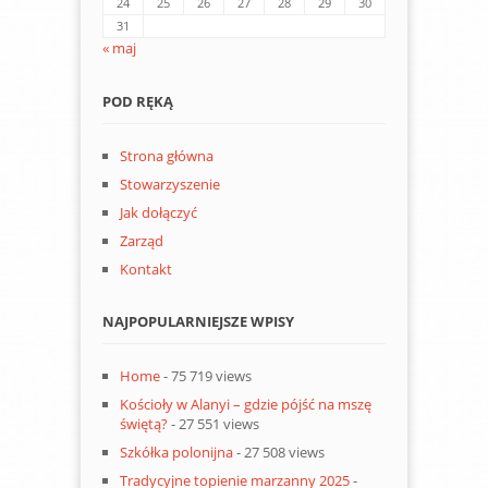
24
25
26
27
28
29
30
31
« maj
POD RĘKĄ
Strona główna
Stowarzyszenie
Jak dołączyć
Zarząd
Kontakt
NAJPOPULARNIEJSZE WPISY
Home
- 75 719 views
Kościoły w Alanyi – gdzie pójść na mszę
świętą?
- 27 551 views
Szkółka polonijna
- 27 508 views
Tradycyjne topienie marzanny 2025
-