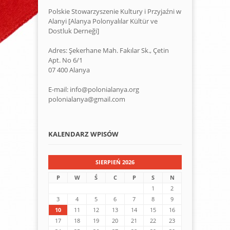
Polskie Stowarzyszenie Kultury i Przyjaźni w
Alanyi [Alanya Polonyalılar Kültür ve
Dostluk Derneği]
Adres: Şekerhane Mah. Fakılar Sk., Çetin
Apt. No 6/1
07 400 Alanya
E-mail: info@polonialanya.org
polonialanya@gmail.com
KALENDARZ WPISÓW
SIERPIEŃ 2026
P
W
Ś
C
P
S
N
1
2
3
4
5
6
7
8
9
10
11
12
13
14
15
16
17
18
19
20
21
22
23